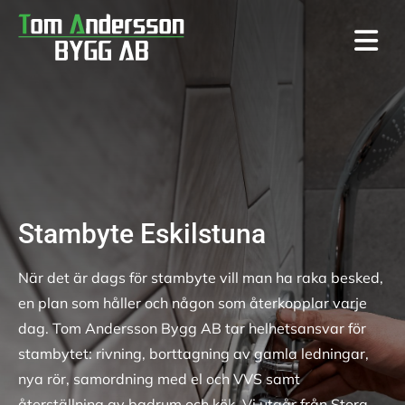
Stambyte Eskilstuna
När det är dags för stambyte vill man ha raka besked,
en plan som håller och någon som återkopplar varje
dag. Tom Andersson Bygg AB tar helhetsansvar för
stambytet: rivning, borttagning av gamla ledningar,
nya rör, samordning med el och VVS samt
återställning av badrum och kök. Vi utgår från Stora