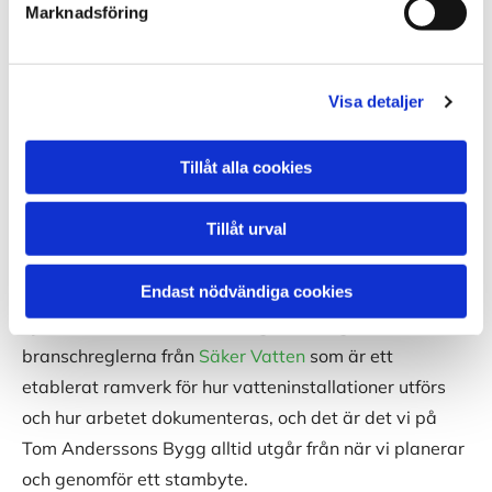
Marknadsföring
vad som är rimligt, både tekniskt och ekonomiskt.
Byta vattenledningar med ordning på
Visa detaljer
våtrum och regler
Tillåt alla cookies
När man ska byta vattenledningar hamnar man ofta i
badrum och andra våtrum. Där finns krav på
Tillåt urval
fuktskydd och tätskikt, och
Boverket
beskriver vad
som behöver uppfyllas för att våtrum ska bli fuktsäkra.
Endast nödvändiga cookies
Själva VVS-arbetet behöver göras enligt
branschreglerna från
Säker Vatten
som är ett
etablerat ramverk för hur vatteninstallationer utförs
och hur arbetet dokumenteras, och det är det vi på
Tom Anderssons Bygg alltid utgår från när vi planerar
och genomför ett stambyte.