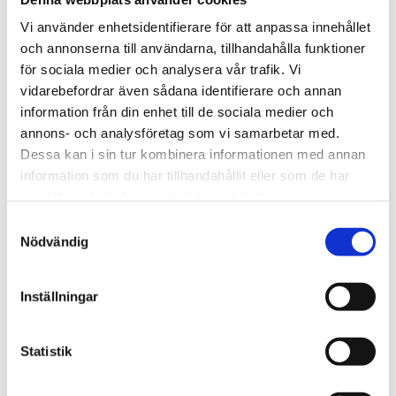
Vi använder enhetsidentifierare för att anpassa innehållet
och annonserna till användarna, tillhandahålla funktioner
för sociala medier och analysera vår trafik. Vi
vidarebefordrar även sådana identifierare och annan
information från din enhet till de sociala medier och
Stamrenovering eller ett fullt
annons- och analysföretag som vi samarbetar med.
stambyte?
Dessa kan i sin tur kombinera informationen med annan
information som du har tillhandahållit eller som de har
Många söker på stamrenovering när problemen
samlat in när du har använt deras tjänster.
börjar. I praktiken kan det betyda olika saker, från
Samtyckesval
mindre åtgärder till stora ingrepp. I vissa fastigheter
Nödvändig
kan en mer begränsad stamåtgärd räcka, men ibland
är ett komplett stambyte det som faktiskt ger ett
Inställningar
stabilt resultat över tid.
Statistik
Vi går igenom status och förutsättningar innan vi
rekommenderar väg framåt. Du får en ärlig bild av